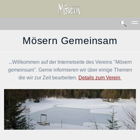
Mösern Gemeinsam
Themen
Narzissendorf
...Willkommen auf der Internetseite des Vereins "Mösern
gemeinsam". Gerne informieren wir über einige Themen
Möserer Juxrennen
die wir zur Zeit bearbeiten.
Details zum Verein
Adventfenster
Versammlung
Generalversammlun
Bau Oberflächenwäs
Natureislaufen am M