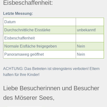
Eisbeschaffenheit:
Rückblick
Letzte Messung:
Mösern Gemeinsam
Aktuelles
Historische Zäune
Datum
Bürgermeldungen
Durchschnittliche Eisstärke
unbekannt!
Eisbeschaffenheit
Rückblick/Themen A
Normale Eisfläche freigegeben
Nein
Breitband
Panoramaweg geöffnet
Nein
Gratis WLAN
Defibox in Mösern
ACHTUNG: Das Betreten ist strengstens verboten! Eltern
haften für Ihre Kinder!
Mösern Nordic So
Liebe Besucherinnen und Besucher
Skilift Mösern
des Möserer Sees,
Sonstiges